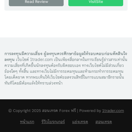
Read Review
VisitSite
การลงทุนมีความเสี่ยง ผู้ลงทุนควรศึกษาข้อมูลให้รอบคอบก่อนตัดสินใจ
ลงทุน
เว็บไซต์ 1trader.com เป็นเพียงสื่อกลางในการเรียนรู้ข่าวสารเท่านั้น
ความเสี่ยงที่เกิดขึ้นนักลงทุนต้องรับผิดชอบเอง ทางเว็บไซต์ไม่มีส่วนเกี่ยว
ข้องใดๆ ทั้งสิ้น และทางเว็บไม่มีการระดมทุนและห้ามกระทำการระดมทุน
โดยเด็ดขาด หากพบเห็นให้เว็บไซต์ขอสงวนสิทธิ์ในการแบนสมาชิกรายนั้น
ทันทีโดยมิต้องแจ้งให้ทราบล่วงหน้า
© Copyright 2025 สอนเทรด Forex ฟรี | Powered by
1trader.com
หน้าแรก
รีวิวโบรกเกอร์
แข่งเทรด
สอนเทรด