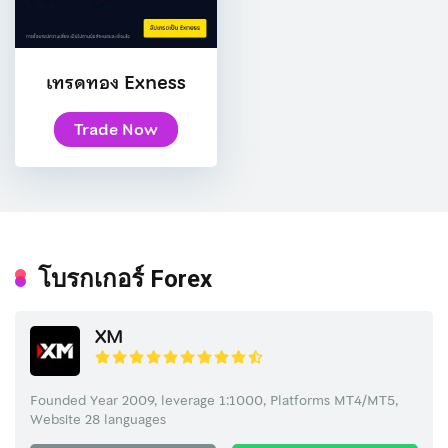
เทรดทอง Exness
Trade Now
โบรกเกอร์ Forex
XM
Founded Year 2009, leverage 1:1000, Platforms MT4/MT5,
Website 28 languages