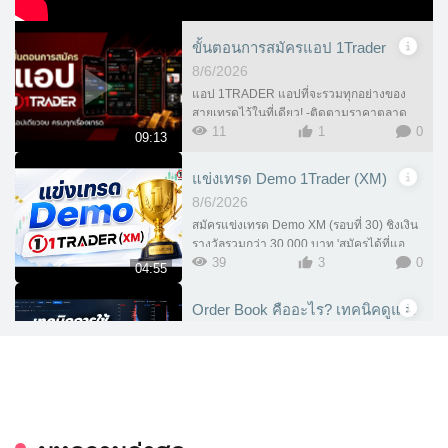
ขั้นตอนการสมัครแอป 1Trader
8/6/2026
แอป 1TRADER แอปที่จะรวมทุกอย่างของ
สายเทรดไว้ในที่เดียว! -ติดตามราคาตลาด
11
1
0
แบบเรียลไทม์ -เข้าร่วมกิจกรรมและการ
09:13
แข่งขันเทรด -ผูกบัญชีเพื่อรับ Rebate ได้ง่าย
ขึ้น -สะสมคะแนนและแลกรางวัลภายในแอป
แข่งเทรด Demo 1Trader (XM)
-ตรวจสอบประวัติและข้อมูลการใช้งานได้
8/6/2026
สะดวก
สมัครแข่งเทรด Demo XM (รอบที่ 30) ชิงเงิน
รางวัลรวมกว่า 30,000 บาท 'สมัครได้ที่แอป
39
3
0
1Trader เท่านั้นครับ'
04:55
Order Book คืออะไร? เทคนิคดูแรง
ซื้อ–แรงขายเพื่อช่วยหาจังหวะเข้า
เทรด ฟรี!
8/6/2026
17
1
0
18:26
ในตลาด Forex ที่มีการซื้อขายกันกว่าหลาย
ล้านล้านดอลลาร์ต่อวัน การคาดเดาทิศทาง
Leverage คืออะไร? มือใหม่ Forex
ราคาด้วยกราฟเปล่าเพียงอย่างเดียวอาจไม่