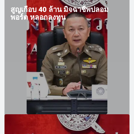
สูญเกือบ 40 ล้าน มิจฉาชีพปลอม
พอร์ต หลอกลงทุน