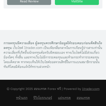
Read Review
VisitSite
การลงทุนมีความเสี่ยง ผู้ลงทุนควรศึกษาข้อมูลให้รอบคอบก่อนตัดสินใจ
ลงทุน
เว็บไซต์ 1trader.com เป็นเพียงสื่อกลางในการเรียนรู้ข่าวสารเท่านั้น
ความเสี่ยงที่เกิดขึ้นนักลงทุนต้องรับผิดชอบเอง ทางเว็บไซต์ไม่มีส่วนเกี่ยว
ข้องใดๆ ทั้งสิ้น และทางเว็บไม่มีการระดมทุนและห้ามกระทำการระดมทุน
โดยเด็ดขาด หากพบเห็นให้เว็บไซต์ขอสงวนสิทธิ์ในการแบนสมาชิกรายนั้น
ทันทีโดยมิต้องแจ้งให้ทราบล่วงหน้า
© Copyright 2025 สอนเทรด Forex ฟรี | Powered by
1trader.com
หน้าแรก
รีวิวโบรกเกอร์
แข่งเทรด
สอนเทรด